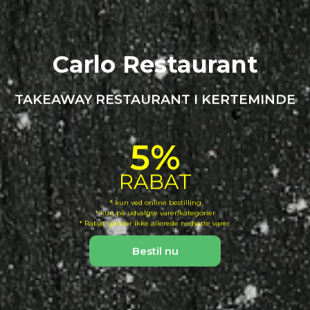
Carlo Restaurant
TAKEAWAY RESTAURANT I KERTEMINDE
5%
RABAT
* kun ved online bestilling
* kun på udvalgte varer/kategorier
* Rabat gælder ikke allerede nedsatte varer.
Bestil nu